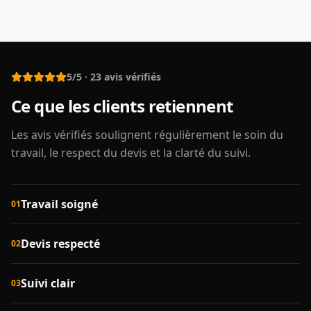
5/5
·
23
avis vérifiés
Ce que les clients retiennent
Les avis vérifiés soulignent régulièrement le soin du
travail, le respect du devis et la clarté du suivi.
Travail soigné
01
Devis respecté
02
Suivi clair
03