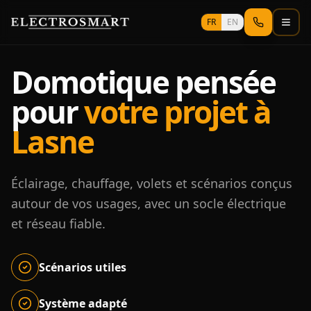
Aller au contenu principal
FR
EN
Domotique pensée
pour
votre projet à
Lasne
Éclairage, chauffage, volets et scénarios conçus
autour de vos usages, avec un socle électrique
et réseau fiable.
Scénarios utiles
Système adapté