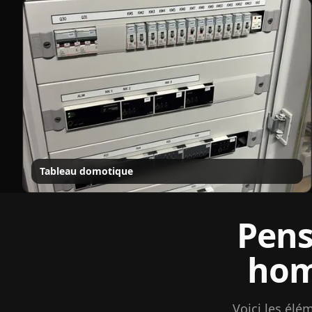
Tableau domotique
Pens
hom
Voici les élé