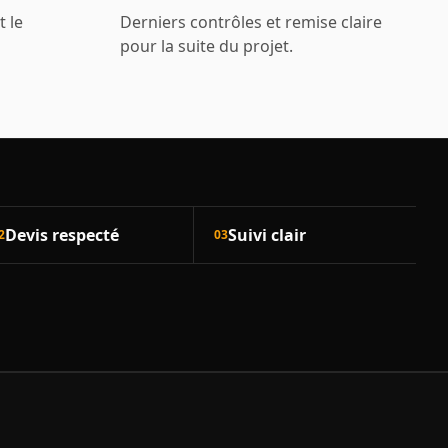
t le
Derniers contrôles et remise claire
pour la suite du projet.
Devis respecté
Suivi clair
2
03