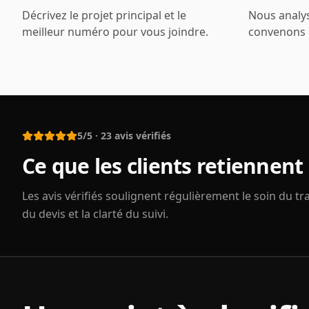
Décrivez le projet principal et le
Nous analys
meilleur numéro pour vous joindre.
convenons d
5/5
·
23
avis vérifiés
Ce que les clients retiennent
Les avis vérifiés soulignent régulièrement le soin du tra
du devis et la clarté du suivi.