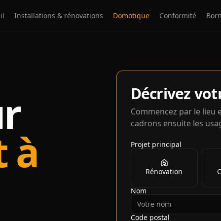
il
Installations & rénovations
Domotique
Conformité
Born
Décrivez vot
r
Commencez par le lieu e
cadrons ensuite les usag
t à
Projet principal
Rénovation
C
Nom
Code postal