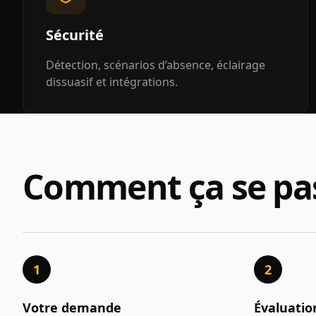
Sécurité
Détection, scénarios d’absence, éclairage
dissuasif et intégrations.
Comment ça se pa
1
2
Votre demande
Évaluatio