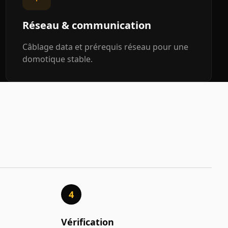
Réseau & communication
Câblage data et prérequis réseau pour une
domotique stable.
4
Vérification