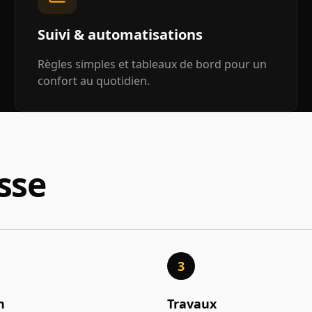
Suivi & automatisations
Règles simples et tableaux de bord pour un
confort au quotidien.
sse
3
n
Travaux