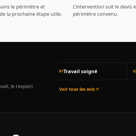
ons le périmètre et
L’intervention suit le devis e
e la prochaine étape utile.
périmètre convenu.
Travail soigné
01
0
vail, le respect
Voir tous les avis