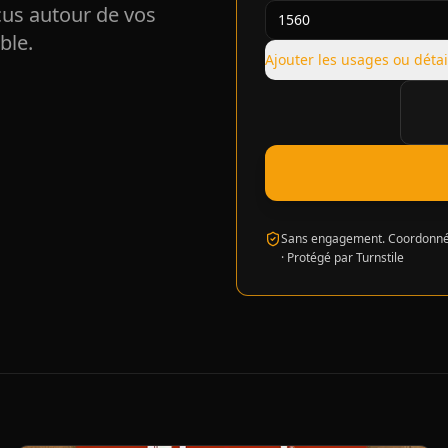
çus autour de vos
ble.
Ajouter les usages ou détai
Vérifi
Sans engagement. Coordonnée
·
Protégé par Turnstile