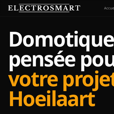
Aller au contenu principal
Accue
Domotique
pensée pou
votre proje
Hoeilaart