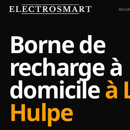
Aller au contenu principal
Accue
Borne de
recharge à
domicile
à 
Hulpe