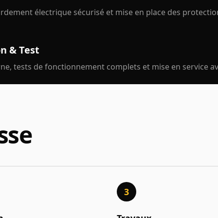
ordement électrique sécurisé et mise en place des protectio
n & Test
rne, tests de fonctionnement complets et mise en service av
sse
3