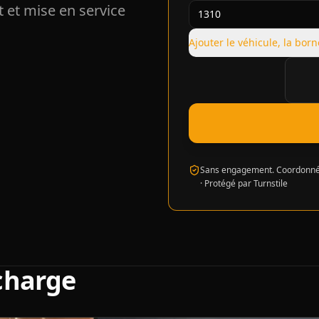
 et mise en service
Ajouter le véhicule, la born
Vérifi
Sans engagement. Coordonnée
·
Protégé par Turnstile
echarge