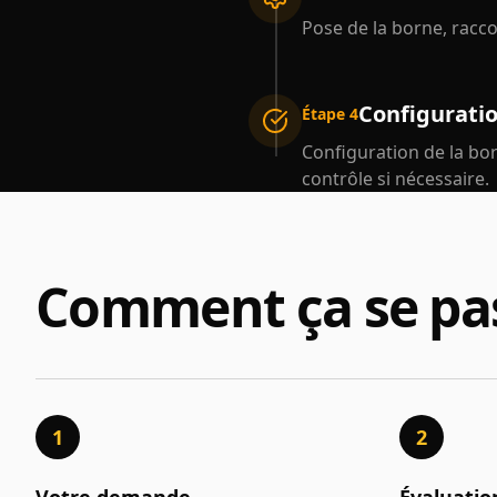
Pose de la borne, racc
Configuratio
Étape 4
Configuration de la bo
contrôle si nécessaire.
Comment ça se pa
1
2