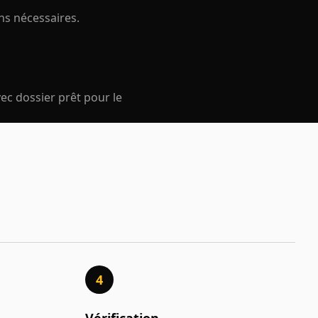
ns nécessaires.
ec dossier prêt pour le
4