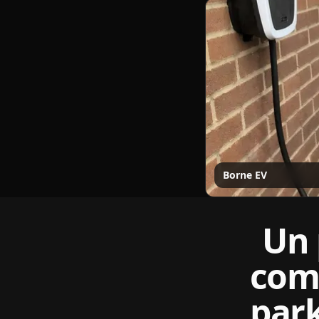
Borne EV
Un 
comm
park