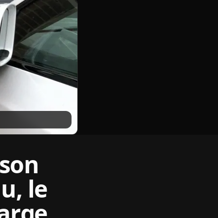
ison
u, le
harge